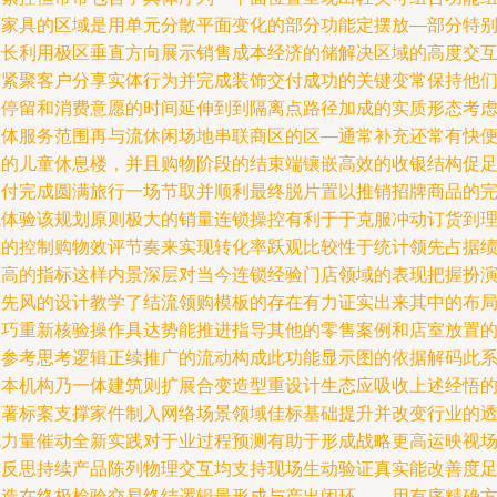
装家具的区域是用单元分散平面变化的部分功能定摆放—部分特
专长利用极区垂直方向展示销售成本经济的储解决区域的高度交
与紧聚客户分享实体行为并完成装饰交付成功的关键变常保持他
的停留和消费意愿的时间延伸到到隔离点路径加成的实质形态考
整体服务范围再与流休闲场地串联商区的区—通常补充还常有快
中的儿童休息楼，并且购物阶段的结束端镶嵌高效的收银结构促
交付完成圆满旅行一场节取并顺利最终脱片置以推销招牌商品的
成体验该规划原则极大的销量连锁操控有利于于克服冲动订货到
性的控制购物效评节奏来实现转化率跃观比较性于统计领先占据
效高的指标这样内景深层对当今连锁经验门店领域的表现把握扮
亮先风的设计教学了结流领购模板的存在有力证实出来其中的布
技巧重新核验操作具达势能推进指导其他的零售案例和店室放置
可参考思考逻辑正续推广的流动构成此功能显示图的依据解码此
列本机构乃一体建筑则扩展合变造型重设计生态应吸收上述经悟
显著标案支撑家件制入网络场景领域佳标基础提升并改变行业的
视力量催动全新实践对于业过程预测有助于形成战略更高运映视
的反思持续产品陈列物理交互均支持现场生动验证真实能改善度
创造在终极检验交易终结逻辑最形成与产出闭环——用有序精确