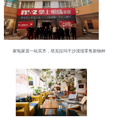
家电家居一站买齐，塔克拉玛干沙漠现零售新物种