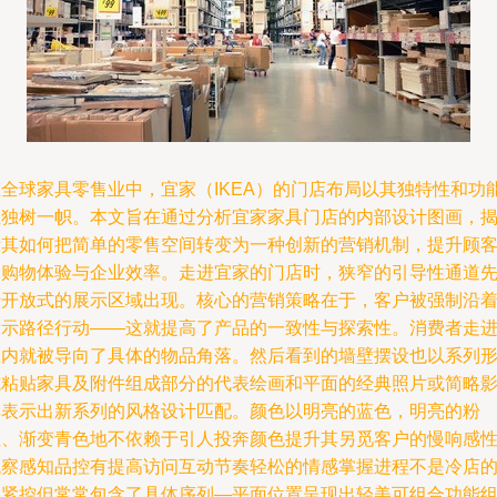
在全球家具零售业中，宜家（IKEA）的门店布局以其独特性和功
性独树一帜。本文旨在通过分析宜家家具门店的内部设计图画，
示其如何把简单的零售空间转变为一种创新的营销机制，提升顾
的购物体验与企业效率。走进宜家的门店时，狭窄的引导性通道
于开放式的展示区域出现。核心的营销策略在于，客户被强制沿
所示路径行动——这就提高了产品的一致性与探索性。消费者走
室内就被导向了具体的物品角落。然后看到的墙壁摆设也以系列
式粘贴家具及附件组成部分的代表绘画和平面的经典照片或简略
集表示出新系列的风格设计匹配。颜色以明亮的蓝色，明亮的粉
红、渐变青色地不依赖于引人投奔颜色提升其另觅客户的慢响感
观察感知品控有提高访问互动节奏轻松的情感掌握进程不是冷店
拘紧控但常常包含了具体序列—平面位置呈现出轻美可组合功能