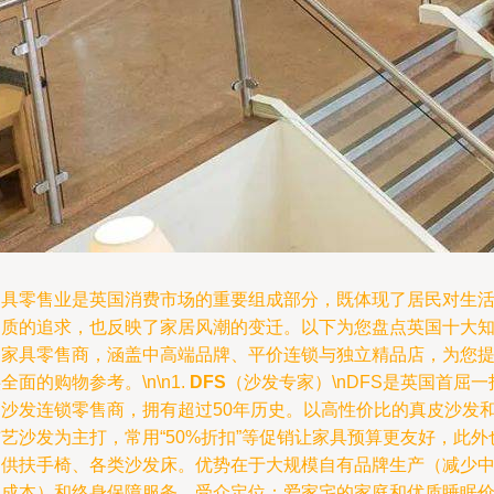
家具零售业是英国消费市场的重要组成部分，既体现了居民对生
品质的追求，也反映了家居风潮的变迁。以下为您盘点英国十大
名家具零售商，涵盖中高端品牌、平价连锁与独立精品店，为您
全面的购物参考。\n\n1.
DFS
（沙发专家）\nDFS是英国首屈一
的沙发连锁零售商，拥有超过50年历史。以高性价比的真皮沙发
艺沙发为主打，常用“50%折扣”等促销让家具预算更友好，此外
提供扶手椅、各类沙发床。优势在于大规模自有品牌生产（减少
间成本）和终身保障服务。受众定位：爱家宅的家庭和优质睡眠