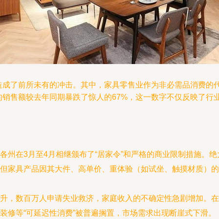
济造成了前所未有的冲击。其中，家具零售业作为非必需品消费的
店的销售额较去年同期暴跌了惊人的67%，这一数字不仅反映了
各州在3月至4月相继颁布了“居家令”和严格的商业限制措施。
但家具产品因其大件、高单价、重体验（如试坐、触摸材质）的
升，数百万人申请失业救济，家庭收入的不确定性急剧增加。在
装修等“可延迟性消费”被普遍搁置，市场需求出现断崖式下滑。